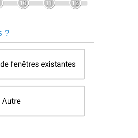
10
11
12
s ?
e fenêtres existantes
Autre