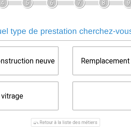
4
5
6
7
8
9
el type de prestation cherchez-vou
onstruction neuve
Remplacement d
 vitrage
Retour à la liste des métiers